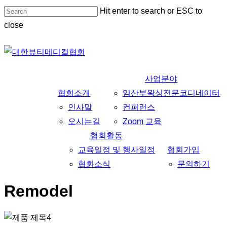
Skip
Hit enter to search or ESC to
to
close
main
Close
content
Search
사업분야
협회소개
임산부왁싱전문코디네이터
인사말
컨퍼런스
오시는길
Zoom 교육
협회활동
교육일정 및 행사일정
협회가입
협회소식
문의하기
Remodel