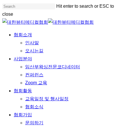
Skip
Hit enter to search or ESC to
to
close
main
Close
content
Search
Menu
협회소개
인사말
오시는길
사업분야
임산부왁싱전문코디네이터
컨퍼런스
Zoom 교육
협회활동
교육일정 및 행사일정
협회소식
협회가입
문의하기